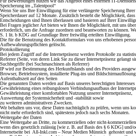
Für Bewerbungen nutzen wir das Angebot eines externen IT-Dienstleist
Speicherung im „Talentpool“
Wenn Sie uns Ihre Einwilligung für eine verlängerte Speicherung Ihrer 
Speicherdauer auf 12 Monate. Zusätzlich besteht die Möglichkeit, da
Entscheidungen sind Ihnen überlassen und basieren auf Ihrer Einwil
Bei Fragen jeglicher Art bieten wir Ihnen die Möglichkeit, mit uns übe
erforderlich, um die Anfrage zuordnen und beantworten zu können. We
S. 1 lit. b KDG auf Grundlage Ihrer freiwillig erteilten Einwilligung.
Die für die Benutzung des Kontaktformulars von uns erhobenen person
Aufbewahrungspflichten gelöscht.
Protokollierung
Bei jedem Zugriff auf die Internetpräsenz werden Protokolle zu statist
Referrer (Seite, von deren Link Sie zu dieser Internetpräsenz gelangt si
Suchbegriffe (bei Suchmaschinen als Referrer)
IP wird zur Bestimmung des Herkunftslands und des Providers ausgew
Browser, Betriebssystem, installierte Plug-ins und Bildschirmauflösung
Aufenthaltszeit auf den Seiten
Die genannten Daten werden auf Basis unseres berechtigten Interesses
Gewährleistung eines reibungslosen Verbindungsaufbaus der Internetp
Gewährleistung einer komfortablen Nutzung unserer Internetpräsenz,
Auswertung der Systemsicherheit und -stabilität sowie
zu weiteren administrativen Zwecken.
Wir behalten uns vor, diese Daten nachträglich zu prüfen, wenn uns 
nicht mehr erforderlich sind, spätestens jedoch nach sechs Monaten.
Weitergabe der Daten
Eine Weitergabe an Dritte, zu kommerziellen oder nicht-kommerziellen 
wenn dies gesetzlich zulässig [wie z. B. auf Basis des § 6 KDG] und/ode
Internetseite bei All-Inkl.com – Neue Medien Münnich gehostet und vo