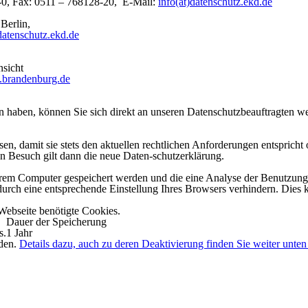
-0, Fax: 0511 – 768128-20, E-Mail:
info(at)datenschutz.ekd.de
Berlin,
)datenschutz.ekd.de
nsicht
a.brandenburg.de
en haben, können Sie sich direkt an unseren Datenschutzbeauftragten 
sen, damit sie stets den aktuellen rechtlichen Anforderungen entspric
en Besuch gilt dann die neue Daten-schutzerklärung.
hrem Computer gespeichert werden und die eine Analyse der Benutzung 
durch eine entsprechende Einstellung Ihres Browsers verhindern. Dies k
Webseite benötigte Cookies.
Dauer der Speicherung
s.
1 Jahr
rden.
Details dazu, auch zu deren Deaktivierung finden Sie weiter unte