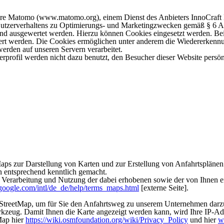
are Matomo (www.matomo.org), einem Dienst des Anbieters InnoCraft L
es Nutzerverhaltens zu Optimierungs- und Marketingzwecken gemäß § 6 
d ausgewertet werden. Hierzu können Cookies eingesetzt werden. Bei C
hert werden. Die Cookies ermöglichen unter anderem die Wiedererkenn
erden auf unseren Servern verarbeitet.
rofil werden nicht dazu benutzt, den Besucher dieser Website persönl
Maps zur Darstellung von Karten und zur Erstellung von Anfahrtsplän
 entsprechend kenntlich gemacht.
g, Verarbeitung und Nutzung der dabei erhobenen sowie der von Ihnen
google.com/intl/de_de/help/terms_maps.html
[externe Seite].
StreetMap, um für Sie den Anfahrtsweg zu unserem Unternehmen darzus
zeug. Damit Ihnen die Karte angezeigt werden kann, wird Ihre IP-Ad
Map hier
https://wiki.osmfoundation.org/wiki/Privacy_Policy
und hier
w