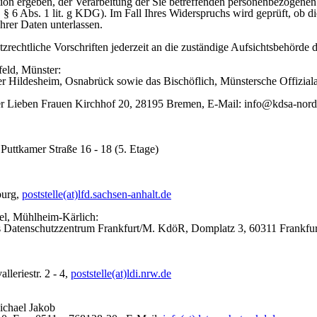
tion ergeben, der Verarbeitung der Sie betreffenden personenbezogenen
. § 6 Abs. 1 lit. g KDG). Im Fall Ihres Widerspruchs wird geprüft, ob d
Ihrer Daten unterlassen.
zrechtliche Vorschriften jederzeit an die zuständige Aufsichtsbehörde 
feld, Münster:
 Hildesheim, Osnabrück sowie das Bischöflich, Münstersche Offiziala
er Lieben Frauen Kirchhof 20, 28195 Bremen, E-Mail: info@kdsa-nord
Puttkamer Straße 16 - 18 (5. Etage)
burg,
poststelle(at)lfd.sachsen-anhalt.de
el, Mühlheim-Kärlich:
es Datenschutzzentrum Frankfurt/M. KdöR, Domplatz 3, 60311 Frankfu
leriestr. 2 - 4,
poststelle(at)ldi.nrw.de
ichael Jakob