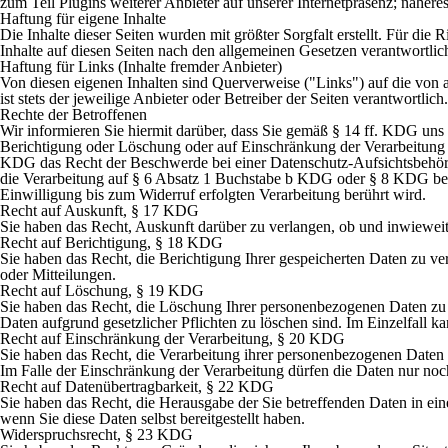
zum Teil Plugins weiterer Anbieter auf unserer Internetpräsenz; näheres
Haftung für eigene Inhalte
Die Inhalte dieser Seiten wurden mit größter Sorgfalt erstellt. Für die
Inhalte auf diesen Seiten nach den allgemeinen Gesetzen verantwortlic
Haftung für Links (Inhalte fremder Anbieter)
Von diesen eigenen Inhalten sind Querverweise ("Links") auf die von an
ist stets der jeweilige Anbieter oder Betreiber der Seiten verantwortlich
Rechte der Betroffenen
Wir informieren Sie hiermit darüber, dass Sie gemäß § 14 ff. KDG uns
Berichtigung oder Löschung oder auf Einschränkung der Verarbeitung 
KDG das Recht der Beschwerde bei einer Datenschutz-Aufsichtsbehörde
die Verarbeitung auf § 6 Absatz 1 Buchstabe b KDG oder § 8 KDG beruh
Einwilligung bis zum Widerruf erfolgten Verarbeitung berührt wird.
Recht auf Auskunft, § 17 KDG
Sie haben das Recht, Auskunft darüber zu verlangen, ob und inwiewei
Recht auf Berichtigung, § 18 KDG
Sie haben das Recht, die Berichtigung Ihrer gespeicherten Daten zu ve
oder Mitteilungen.
Recht auf Löschung, § 19 KDG
Sie haben das Recht, die Löschung Ihrer personenbezogenen Daten zu v
Daten aufgrund gesetzlicher Pflichten zu löschen sind. Im Einzelfall k
Recht auf Einschränkung der Verarbeitung, § 20 KDG
Sie haben das Recht, die Verarbeitung ihrer personenbezogenen Daten e
Im Falle der Einschränkung der Verarbeitung dürfen die Daten nur noc
Recht auf Datenübertragbarkeit, § 22 KDG
Sie haben das Recht, die Herausgabe der Sie betreffenden Daten in e
wenn Sie diese Daten selbst bereitgestellt haben.
Widerspruchsrecht, § 23 KDG