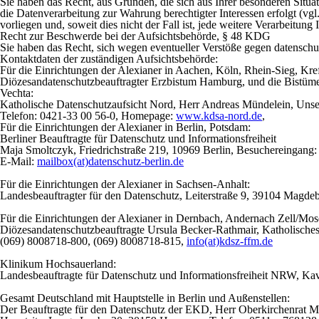
Sie haben das Recht, aus Gründen, die sich aus Ihrer besonderen Situa
die Datenverarbeitung zur Wahrung berechtigter Interessen erfolgt (vgl
vorliegen und, soweit dies nicht der Fall ist, jede weitere Verarbeitung 
Recht zur Beschwerde bei der Aufsichtsbehörde, § 48 KDG
Sie haben das Recht, sich wegen eventueller Verstöße gegen datenschut
Kontaktdaten der zuständigen Aufsichtsbehörde:
Für die Einrichtungen der Alexianer in Aachen, Köln, Rhein-Sieg, Kre
Diözesandatenschutzbeauftragter Erzbistum Hamburg, und die Bistümer
Vechta:
Katholische Datenschutzaufsicht Nord, Herr Andreas Mündelein, Uns
Telefon: 0421-33 00 56-0, Homepage:
www.kdsa-nord.de
,
Für die Einrichtungen der Alexianer in Berlin, Potsdam:
Berliner Beauftragte für Datenschutz und Informationsfreiheit
Maja Smoltczyk, Friedrichstraße 219, 10969 Berlin, Besuchereingang: 
E-Mail:
mailbox(at)datenschutz-berlin.de
Für die Einrichtungen der Alexianer in Sachsen-Anhalt:
Landesbeauftragter für den Datenschutz, Leiterstraße 9, 39104 Magde
Für die Einrichtungen der Alexianer in Dernbach, Andernach Zell/Mos
Diözesandatenschutzbeauftragte Ursula Becker-Rathmair, Katholisch
(069) 8008718-800
, (069) 8008718-815,
info(at)kdsz-ffm.de
Klinikum Hochsauerland:
Landesbeauftragte für Datenschutz und Informationsfreiheit NRW, Kaval
Gesamt Deutschland mit Hauptstelle in Berlin und Außenstellen:
Der Beauftragte für den Datenschutz der EKD, Herr Oberkirchenrat M