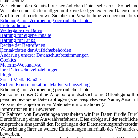
Datenschutz
Wir nehmen den Schutz Ihrer persönlichen Daten sehr ernst. So behande
Wir haben einen fachkundigen und zuverlässigen externen Datensch
Nachfolgend möchten wir Sie über die Verarbeitung von personenbezo
Erhebung und Verarbeitung persönlicher Daten
Protokollierung
Weitergabe der Daten
Haftung für eigene Inhalte
Haftung für Links
Rechte der Betroffenen
Kontaktdaten der Aufsichtsbehörden
Änderung unserer Datenschutzbestimmungen
Cookies
Matomo-Webanalyse
Ihre Datenschutzeinstellungen
Plugins
Social Media Kanäle
Sichere Kommunikation: Mailverschlüsselung
Erhebung und Verarbeitung persönlicher Daten
Sie können unser Online-Angebot grundsätzlich ohne Offenlegung Ihrer
personenbezogene Daten abfragen (wie beispielsweise Name, Anschrift 
Versand der angeforderten Materialen/Informationen).“
Informationen für Bewerber
Im Rahmen von Bewerbungen verarbeiten wir Ihre Daten für die Durch
Durchführung eines Auswahlverfahrens. Dies erfolgt auf der rechtli
entsprechen sinngemäß den Regelungen der Datenschutzgrundverordnu
Weiterleitung Ihrer an weitere Einrichtungen innerhalb des Verbundes e
bewerben.