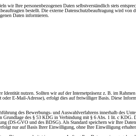
ln wir Ihre personenbezogenen Daten selbstverständlich stets entsprec
utzbeauftragten bestellt. Die externe Datenschutzbeauftragung wir
genen Daten informieren.
 Identität nutzen. Sollten wir auf der Internetpräsenz z. B. im Rahm
oder E-Mail-Adresse), erfolgt dies auf freiwilliger Basis. Diese Info
führung des Bewerbungs- und Auswahlverfahrens innerhalb des Untern
chen Grundlage des § 53 KDG in Verbindung mit § 6 Abs. 1 lit. c KDG
ng (DS-GVO und des BDSG). Als Standard speichern wir Ihre Daten f
rfolgt nur auf Basis Ihrer Einwilligung, ohne Ihre Einwilligung erhalt