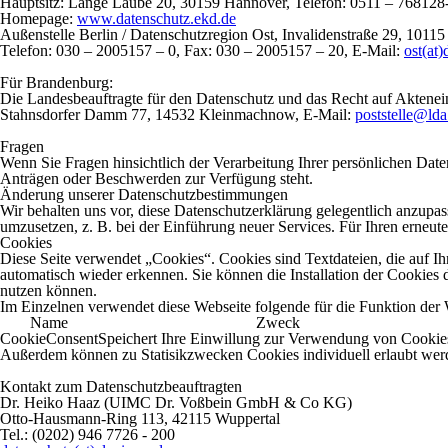
Hauptsitz: Lange Laube 20, 30159 Hannover, Telefon: 0511 – 768128
Homepage:
www.datenschutz.ekd.de
Außenstelle Berlin / Datenschutzregion Ost, Invalidenstraße 29, 10115 
Telefon: 030 – 2005157 – 0, Fax: 030 – 2005157 – 20, E-Mail:
ost(at
Für Brandenburg:
Die Landesbeauftragte für den Datenschutz und das Recht auf Aktenei
Stahnsdorfer Damm 77, 14532 Kleinmachnow, E-Mail:
poststelle@ld
Fragen
Wenn Sie Fragen hinsichtlich der Verarbeitung Ihrer persönlichen Dat
Anträgen oder Beschwerden zur Verfügung steht.
Änderung unserer Datenschutzbestimmungen
Wir behalten uns vor, diese Datenschutzerklärung gelegentlich anzupas
umzusetzen, z. B. bei der Einführung neuer Services. Für Ihren erneut
Cookies
Diese Seite verwendet „Cookies“. Cookies sind Textdateien, die auf I
automatisch wieder erkennen. Sie können die Installation der Cookies 
nutzen können.
Im Einzelnen verwendet diese Webseite folgende für die Funktion der 
Name
Zweck
CookieConsent
Speichert Ihre Einwillung zur Verwendung von Cookie
Außerdem können zu Statisikzwecken Cookies individuell erlaubt we
Kontakt zum Datenschutzbeauftragten
Dr. Heiko Haaz (UIMC Dr. Voßbein GmbH & Co KG)
Otto-Hausmann-Ring 113, 42115 Wuppertal
Tel.: (0202) 946 7726 - 200