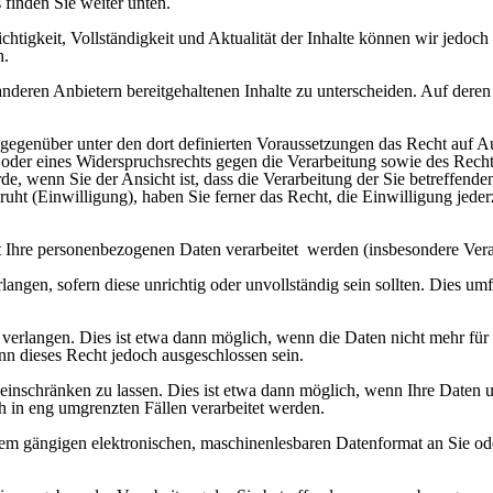
 finden Sie weiter unten.
 Richtigkeit, Vollständigkeit und Aktualität der Inhalte können wir jed
h.
deren Anbietern bereitgehaltenen Inhalte zu unterscheiden. Auf deren In
.
 gegenüber unter den dort definierten Voraussetzungen das Recht auf 
oder eines Widerspruchsrechts gegen die Verarbeitung sowie des Recht
, wenn Sie der Ansicht ist, dass die Verarbeitung der Sie betreffen
t (Einwilligung), haben Sie ferner das Recht, die Einwilligung jederz
t Ihre personenbezogenen Daten verarbeitet werden (insbesondere Vera
rlangen, sofern diese unrichtig oder unvollständig sein sollten. Dies 
erlangen. Dies ist etwa dann möglich, wenn die Daten nicht mehr für d
ann dieses Recht jedoch ausgeschlossen sein.
inschränken zu lassen. Dies ist etwa dann möglich, wenn Ihre Daten unr
h in eng umgrenzten Fällen verarbeitet werden.
inem gängigen elektronischen, maschinenlesbaren Datenformat an Sie o