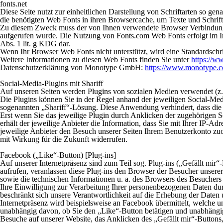
fonts.net
Diese Seite nutzt zur einheitlichen Darstellung von Schriftarten so ge
die benötigten Web Fonts in ihren Browsercache, um Texte und Schrift
Zu diesem Zweck muss der von Ihnen verwendete Browser Verbindung z
aufgerufen wurde. Die Nutzung von Fonts.com Web Fonts erfolgt im Inte
Abs. 1 lit. g KDG dar.
Wenn Ihr Browser Web Fonts nicht unterstützt, wird eine Standardschr
Weitere Informationen zu diesen Web Fonts finden Sie unter
https://w
Datenschutzerklärung von Monotype GmbH:
https://www.monotype.co
Social-Media-Plugins mit Shariff
Auf unseren Seiten werden Plugins von sozialen Medien verwendet (z.
Die Plugins können Sie in der Regel anhand der jeweiligen Social-Me
sogenannten „Shariff“-Lösung. Diese Anwendung verhindert, dass die au
Erst wenn Sie das jeweilige Plugin durch Anklicken der zugehörigen Sch
erhält der jeweilige Anbieter die Information, dass Sie mit Ihrer IP-A
jeweilige Anbieter den Besuch unserer Seiten Ihrem Benutzerkonto zuor
mit Wirkung für die Zukunft widerrufen.
Facebook („Like“-Button) [Plug-ins]
Auf unserer Internetpräsenz sind zum Teil sog. Plug-ins („Gefällt mir
aufrufen, veranlassen diese Plug-ins den Browser der Besucher unserer
sowie die technischen Informationen u. a. des Browsers des Besuchers
Ihre Einwilligung zur Verarbeitung Ihrer personenbezogenen Daten dur
beschränkt sich unsere Verantwortlichkeit auf die Erhebung der Daten 
Internetpräsenz wird beispielsweise an Facebook übermittelt, welche 
unabhängig davon, ob Sie den „Like“-Button betätigen und unabhängig
Besuche auf unserer Website, das Anklicken des „Gefällt mir“-Button