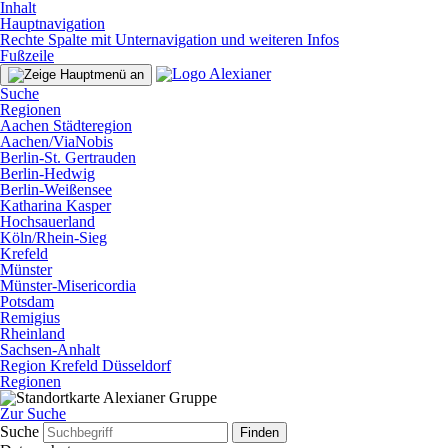
Inhalt
Hauptnavigation
Rechte Spalte mit Unternavigation und weiteren Infos
Fußzeile
Suche
Regionen
Aachen Städteregion
Aachen/ViaNobis
Berlin-St. Gertrauden
Berlin-Hedwig
Berlin-Weißensee
Katharina Kasper
Hochsauerland
Köln/Rhein-Sieg
Krefeld
Münster
Münster-Misericordia
Potsdam
Remigius
Rheinland
Sachsen-Anhalt
Region Krefeld Düsseldorf
Regionen
Zur Suche
Suche