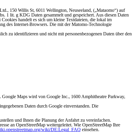
td., 150 Willis St, 6011 Wellington, Neuseeland, („Mataomo“) auf
Abs. 1 lit. g KDG Daten gesammelt und gespeichert. Aus diesen Daten
ookies handelt es sich um kleine Textdateien, die lokal im
ung des Internet-Browsers. Die mit der Matomo-Technologie
ich zu identifizieren und nicht mit personenbezogenen Daten über den
en. Google Maps wird von Google Inc., 1600 Amphitheatre Parkway,
 eingegebenen Daten durch Google einverstanden. Die
tellen und Ihnen die Planung der Anfahrt zu vereinfachen.
resse an OpenStreetMap weitergeleitet. Wie OpenStreetMap Ihre
iki.openstreetmap.org/wiki/DE:Legal_FAQ
einsehen.