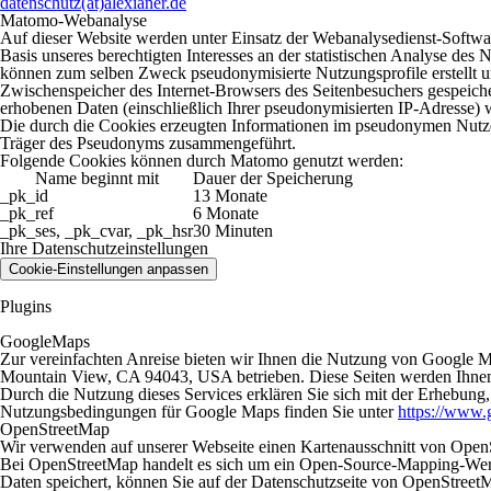
datenschutz(at)alexianer.de
Matomo-Webanalyse
Auf dieser Website werden unter Einsatz der Webanalysedienst-Softw
Basis unseres berechtigten Interesses an der statistischen Analyse d
können zum selben Zweck pseudonymisierte Nutzungsprofile erstellt un
Zwischenspeicher des Internet-Browsers des Seitenbesuchers gespeic
erhobenen Daten (einschließlich Ihrer pseudonymisierten IP-Adresse) w
Die durch die Cookies erzeugten Informationen im pseudonymen Nutzerp
Träger des Pseudonyms zusammengeführt.
Folgende Cookies können durch Matomo genutzt werden:
Name beginnt mit
Dauer der Speicherung
_pk_id
13 Monate
_pk_ref
6 Monate
_pk_ses, _pk_cvar, _pk_hsr
30 Minuten
Ihre Datenschutzeinstellungen
Cookie-Einstellungen anpassen
Plugins
GoogleMaps
Zur vereinfachten Anreise bieten wir Ihnen die Nutzung von Google 
Mountain View, CA 94043, USA betrieben. Diese Seiten werden Ihnen
Durch die Nutzung dieses Services erklären Sie sich mit der Erhebun
Nutzungsbedingungen für Google Maps finden Sie unter
https://www.
OpenStreetMap
Wir verwenden auf unserer Webseite einen Kartenausschnitt von Open
Bei OpenStreetMap handelt es sich um ein Open-Source-Mapping-Werk
Daten speichert, können Sie auf der Datenschutzseite von OpenStreet