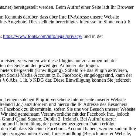
.net) bereitgestellt werden. Beim Aufruf einer Seite lädt Ihr Browser
 Kenntnis darüber, dass über Ihre IP-Adresse unsere Website
e-Angebote. Dies stellt ein berechtigtes Interesse im Sinne von § 6
m:
https://www.fonts.com/info/legal/privacy/
und in der
rleisten, verwenden wir diese Plugins nur zusammen mit der
en der Seite an den jeweiligen Anbieter übertragen.
eters hergestellt (Einwilligung). Sobald Sie das Plugin aktivieren,
iligen Social-Media-Account (z.B. Facebook) eingeloggt sind, kann der
 § 6 Abs. 1 lit. b KDG dar. Diese Einwilligung können Sie jederzeit
mit einem solchen Plug-in versehene Internetseite unserer Website
 Ireland Ltd.) anzufordern und hierzu die IP-Adresse des Besuchers
an Facebook zu übermitteln, sofern Sie uns vor Besuch unserer Website
. Wir sind gemeinsam Verantwortliche mit der Facebook Inc., jedoch
 Grand Canal Square, Dublin 2, Ireland). Bei Aufruf unserer
hebung und Übermittlung der personenbezogenen Daten erfolgt
r den Fall, dass Sie einen Facebook-Account haben, werden zudem Ihre
iligen vorgenannten Event, Ihrer Handlung (Besuch unserer Website,