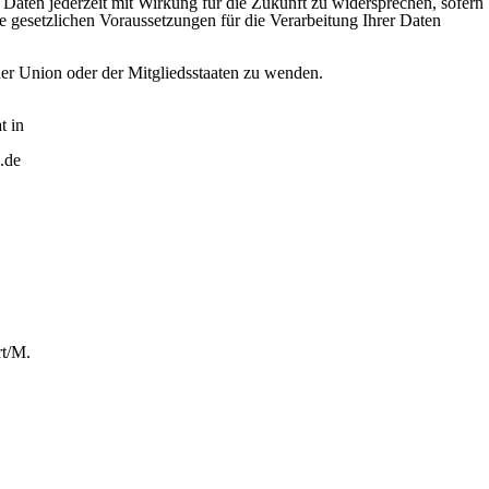
 Daten jederzeit mit Wirkung für die Zukunft zu widersprechen, sofern
ie gesetzlichen Voraussetzungen für die Verarbeitung Ihrer Daten
der Union oder der Mitgliedsstaaten zu wenden.
t in
.de
rt/M.