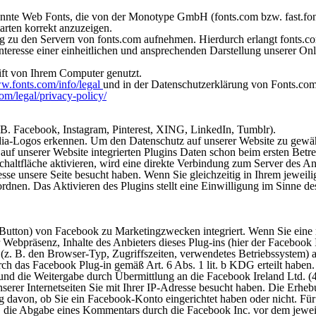
nannte Web Fonts, die von der Monotype GmbH (fonts.com bzw. fast.fonts
arten korrekt anzuzeigen.
u den Servern von fonts.com aufnehmen. Hierdurch erlangt fonts.com
resse einer einheitlichen und ansprechenden Darstellung unserer Onlin
ift von Ihrem Computer genutzt.
ww.fonts.com/info/legal
und in der Datenschutzerklärung von Fonts.co
m/legal/privacy-policy/
B. Facebook, Instagram, Pinterest, XING, LinkedIn, Tumblr).
dia-Logos erkennen. Um den Datenschutz auf unserer Website zu gewäh
f unserer Website integrierten Plugins Daten schon beim ersten Betret
altfläche aktivieren, wird eine direkte Verbindung zum Server des Anbi
dresse unsere Seite besucht haben. Wenn Sie gleichzeitig in Ihrem jewe
dnen. Das Aktivieren des Plugins stellt eine Einwilligung im Sinne des
“-Button) von Facebook zu Marketingzwecken integriert. Wenn Sie eine 
 Webpräsenz, Inhalte des Anbieters dieses Plug-ins (hier der Facebook
 (z. B. den Browser-Typ, Zugriffszeiten, verwendetes Betriebssystem) 
ch das Facebook Plug-in gemäß Art. 6 Abs. 1 lit. b KDG erteilt haben
und die Weitergabe durch Übermittlung an die Facebook Ireland Ltd. (4
unserer Internetseiten Sie mit Ihrer IP-Adresse besucht haben. Die Er
 davon, ob Sie ein Facebook-Konto eingerichtet haben oder nicht. Fü
s, die Abgabe eines Kommentars durch die Facebook Inc. vor dem jewe