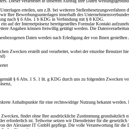
ers. Dieser verarbeitet in unserem Auftrag Ihre Daten weisungsgebund
Unterlagen erteilen, um z.B. bei weiteren Stellenbesetzungsverfahren d
ss wir Ihre Bewerbungsunterlagen innerhalb des Unternehmensverbundes
ligung nach § 6 Abs. 1 b KDG in Verbindung mit § 8 KDG.
r ein auf der Internetpräsenz bereitgestelltes Formular Kontakt aufzun
itere Angaben können freiwillig getätigt werden. Die Datenverarbeit
enbezogenen Daten werden nach Erledigung der von Ihnen gestellten A
ischen Zwecken erstellt und verarbeitet, wobei der einzelne Benutzer hi
nd)
ertet
 gemäß § 6 Abs. 1 S. 1 lit. g KDG durch uns zu folgenden Zwecken ver
räsenz,
konkrete Anhaltspunkte für eine rechtswidrige Nutzung bekannt werde
Zwecken, findet ohne Ihre ausdrückliche Zustimmung grundsätzlich nich
r erforderlich ist. Teilweise setzen wir Dienstleister für die gesetzli
n der Alexianer IT GmbH gepflegt. Die volle Verantwortung für die Da